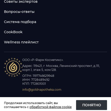
Советы экспертов
Вопросы-ответы
Система подбора
CookBook
Wellness плейлист
ООО «Р-Фарм Косметикс».
Адрес: 119421, г. Москва, Ленинский проспект, д.111,
корп.1, этаж 5, ком.128.
ОГРН: 1197746629948
ИНН: 7728489492
КПП: 772801001
info@goldnapotheka.com
© 2026
APOTHEKA. Все права защищены
Продолжая использовать сайт, вы
ПОНЯТНО
соглашаетесь с
обработкой файлов cookie