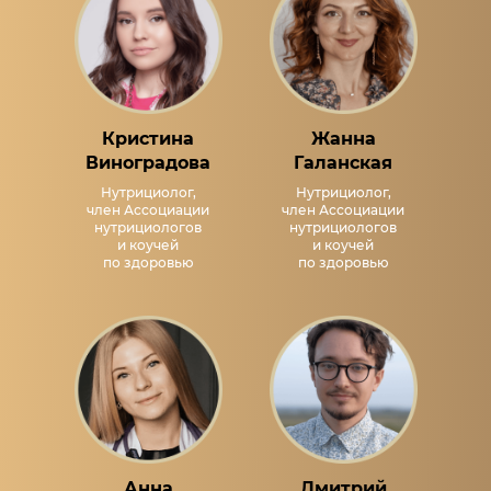
Кристина
Жанна
Виноградова
Галанская
Нутрициолог,
Нутрициолог,
член Ассоциации
член Ассоциации
нутрициологов
нутрициологов
и коучей
и коучей
по здоровью
по здоровью
Анна
Дмитрий