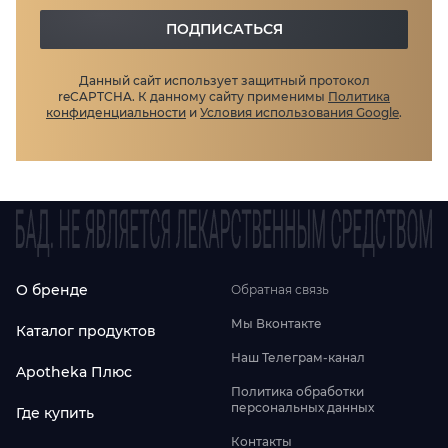
ПОДПИСАТЬСЯ
Данный сайт использует защитный протокол
reCAPTCHA.
К данному сайту применимы
Политика
конфиденциальности
и
Условия использования Google
.
О бренде
Обратная связь
Мы Вконтакте
Каталог продуктов
Наш Телеграм-канал
Apotheka Плюс
Политика обработки
персональных данных
Где купить
Контакты