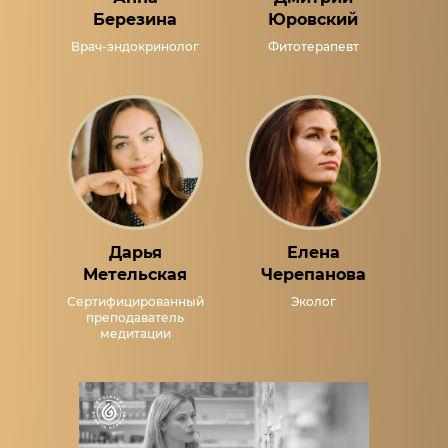
Березина
Юровский
Врач-эндокринолог
Фитотерапевт
Дарья
Елена
Метельская
Черепанова
Сертифицированный
Эколог
преподаватель
медитации