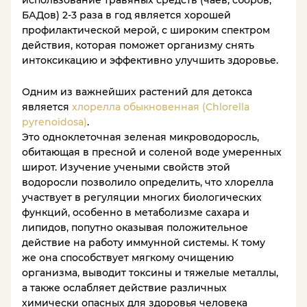
использование травяных средств (чаев, сборов,
БАДов) 2-3 раза в год является хорошей
профилактической мерой, с широким спектром
действия, которая поможет организму снять
интоксикацию и эффективно улучшить здоровье.
Одним из важнейших растений для детокса
является
хлорелла обыкновенная (Chlorella
pyrenoidosa)
.
Это одноклеточная зеленая микроводоросль,
обитающая в пресной и соленой воде умеренных
широт. Изучение учеными свойств этой
водоросли позволило определить, что хлорелла
участвует в регуляции многих биологических
функций, особенно в метаболизме сахара и
липидов, попутно оказывая положительное
действие на работу иммунной системы. К тому
же она способствует мягкому очищению
организма, выводит токсины и тяжелые металлы,
а также ослабляет действие различных
химически опасных для здоровья человека