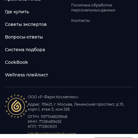
Политика обработки
персональных данных
Где купить
Контакты
Советы экспертов
Вопросы-ответы
Система подбора
CookBook
Wellness плейлист
ООО «Р-Фарм Косметикс».
Адрес: 119421, г. Москва, Ленинский проспект, д.111,
корп.1, этаж 5, ком.128.
ОГРН: 1197746629948
ИНН: 7728489492
КПП: 772801001
info@goldnapotheka.com