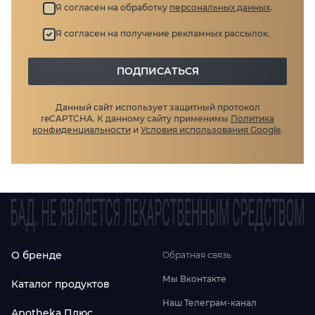
Я согласен на обработку
персональных данных
.
Я согласен на получение рекламных рассылок.
ПОДПИСАТЬСЯ
Данный сайт использует защитный протокол
reCAPTCHA.
К данному сайту применимы
Политика
конфиденциальности
и
Условия использования Google
.
О бренде
Обратная связь
Мы Вконтакте
Каталог продуктов
Наш Телеграм-канал
Apotheka Плюс