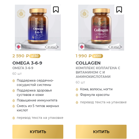
2 590 ₽
1 990 ₽
130
100
OMEGA 3-6-9
COLLAGEN
ОМЕГА 3-6-9
КОМПЛЕКС КОЛЛАГЕНА С
ВИТАМИНОМ С И
60 шт
АМИНОКИСЛОТАМИ
Поддержка сердечно-
60 шт
сосудистой системы
Кожа, волосы, ногти
Поддержка здоровья
суставов и кожи
Формула красоты
Повышение иммунитета
перевод текста на упаковке
Смесь из 5 типов жирных
кислот
перевод текста на упаковке
КУПИТЬ
КУПИТЬ