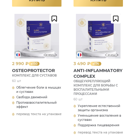
2 990 ₽
3 490 ₽
150
174
OSTEOPROTECTOR
ANTI-INFLAMMATORY
КОМПЛЕКС ДЛЯ СУСТАВОВ
COMPLEX
60 шт
ОБЩЕУКРЕПЛЯЮЩИЙ
КОМПЛЕКС ДЛЯ БОРЬБЫ С
Облегчение боли в мышцах
ВОСПАЛИТЕЛЬНЫМИ
и суставах
ПРОЦЕССАМИ
Свобода движений
60 шт
Противовоспалительный
Укрепление естественной
эффект
защиты организма
перевод текста на упаковке
Уменьшение воспаления в
суставах
Поддержка пищеварения
перевод текста на упаковке