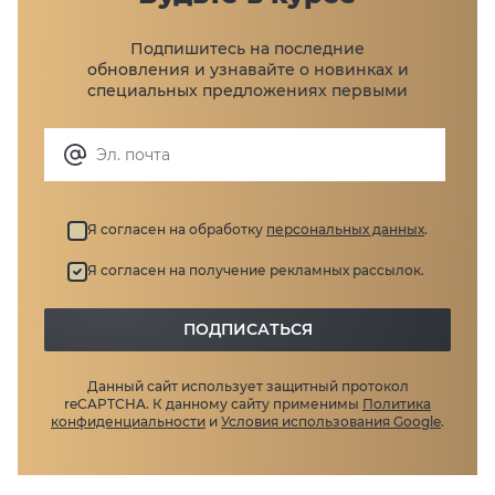
от потребителей (импортер):
ООО «Р-Фарм Косметикс», 119421, город Москва,
Подпишитесь на последние
Ленинский проспект, дом 111, корпус 1, этаж 5,
обновления и узнавайте
о новинках и
комната 128 (Российская Федерация)
специальных предложениях первыми
Я согласен на обработку
персональных данных
.
Я согласен на получение рекламных рассылок.
ПОДПИСАТЬСЯ
Данный сайт использует защитный протокол
reCAPTCHA.
К данному сайту применимы
Политика
конфиденциальности
и
Условия использования Google
.