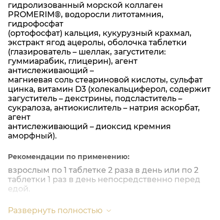
гидролизованный морской коллаген
PROMERIM®, водоросли литотамния,
гидрофосфат
(ортофосфат) кальция, кукурузный крахмал,
экстракт ягод ацеролы, оболочка таблетки
(глазирователь – шеллак, загустители:
гуммиарабик, глицерин), агент
антислеживающий –
магниевая соль стеариновой кислоты, сульфат
цинка, витамин D3 (холекальциферол, содержит
загуститель – декстрины, подсластитель –
сукралоза, антиокислитель – натрия аскорбат,
агент
антислеживающий – диоксид кремния
аморфный).
Рекомендации по применению:
взрослым по 1 таблетке 2 раза в день или по 2
таблетки 1 раз в день непосредственно перед
едой.
Суточная дозировка БАД обеспечивает:
Развернуть полностью