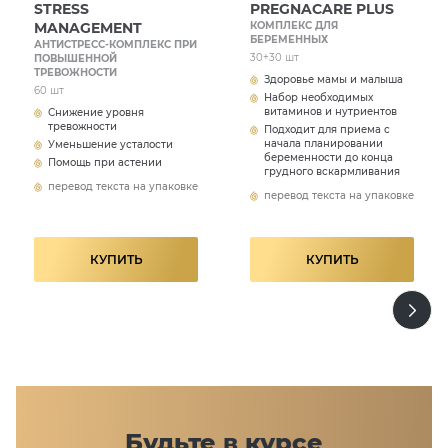
Условия хранения:
STRESS
PREGNACARE PLUS
MANAGEMENT
КОМПЛЕКС ДЛЯ
хранить в сухом, защищенном от прямых
БЕРЕМЕННЫХ
АНТИСТРЕСС-КОМПЛЕКС ПРИ
солнечных лучей и недоступном для детей
30+30 шт
ПОВЫШЕННОЙ
месте при температуре не выше 25°С.
ТРЕВОЖНОСТИ
Здоровье мамы и малыша
60 шт
Набор необходимых
витаминов и нутриентов
Снижение уровня
Масса нетто / Количество штук в упаковке:
тревожности
Подходит для приема с
57,84г / 60 шт.
начала планировании
Уменьшение усталости
беременности до конца
Помощь при астении
грудного вскармливания
Серия:
перевод текста на упаковке
перевод текста на упаковке
указана на упаковке
Дата изготовления (месяц, год):
КУПИТЬ
КУПИТЬ
указана на упаковке
Производитель:
Laboratoire DIELEN, Zone Produimer – Port des
Flamands, 50110 CHERBOURG-EN-COTENTIN –
France (Франция).
Организация, уполномоченная принимать претензии
Будьте в курсе