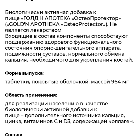
достаточной концентрации витамина E в
Антиоксидант, укрепляет иммунитет, оказывает
организме.
регенерирующее действие, обеспечивает
Биологически активная добавка к
синтез коллагена, метаболизм железа, упругость
пище «ГОЛД'Н АПОТЕКА «ОстеоПротектор»
и прочность суставов, кожи и стенок сосудов.
Может повысить эластичность кожи, степень
(«GOLD'N APOTHEKA «OsteoProtector»). Не
гидратации и плотность коллагена в ней.
является лекарством
Способствует поддержанию здоровья суставов,
Входящие в состав компоненты способствуют
целостности стенок кровеносных сосудов.
Обеспечивает нормальный рост и развитие
поддержанию здорового функционального
костей, предупреждает развитие остеопороза,
состояния опорно-двигательного аппарата,
рахита, влияет на иммунную функцию и снижает
подвижности суставов, нормального обмена
риски осложнения беременности.
кальция, необходимого для укрепления костей.
Положительно влияет на состояние кожи.
Форма выпуска:
таблетки, покрытые оболочкой, массой 964 мг
Область применения:
для реализации населению в качестве
биологически активной добавки к
пище – дополнительного источника кальция,
цинка, витаминов С и D3, содержащей коллаген.
Состав: