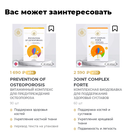
Содержание
% от
Вас может заинтересовать
в 2
Биологически
рекомендуемого
таблетках
активные
уровня
(суточной
вещества
суточного
дозировке),
потребления*
мг
Адекватный
430
уровень
Коллаген
потребления
не установлен**
1 690 ₽
2 590 ₽
Кальций
260
26
84
130
PREVENTION OF
JOINT COMPLEX
Цинк
3
20
OSTEOPOROSIS
FORTE
ВИТАМИННЫЙ КОМПЛЕКС
КОМПЛЕКСНАЯ БИОДОБАВКА
ДЛЯ ПРЕДУПРЕЖДЕНИЯ
ДЛЯ ПОДДЕРЖАНИЯ
5 мкг (200
ОСТЕОПОРОЗА
Витамин D3
ЗДОРОВЬЯ СУСТАВОВ
100
МЕ)
90 шт
60 шт
Поддержка здоровья
Поддержка костей и
Витамин С
12
20
костей
суставов
Укрепление костной ткани
Укрепление хрящевой
ткани
* согласно ТР ТС 022/2011 «Пищевая продукция в
перевод текста на упаковке
Подвижность и легкость
части её маркировки», Приложение 2;