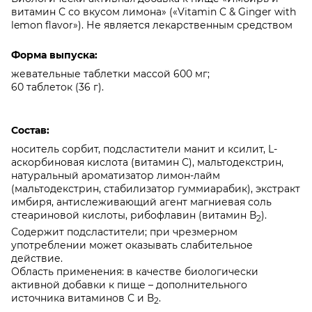
витамин С со вкусом лимона» («Vitamin C & Ginger with
28 Февраля 2023
lemon flavor»). Не является лекарственным средством
Форма выпуска:
жевательные таблетки массой 600 мг;
60 таблеток (36 г).
Баночка стеклянная, боялась, что побьется, но нет,
упаковали очень даже надежно. Таблетки на вкус
Состав:
понравились. Хорошего качества
носитель сорбит, подсластители манит и ксилит, L-
Таисия
аскорбиновая кислота (витамин С), мальтодекстрин,
натуральный ароматизатор лимон-лайм
27 Февраля 2023
(мальтодекстрин, стабилизатор гуммиарабик), экстракт
имбиря, антислеживающий агент магниевая соль
стеариновой кислоты, рибофлавин (витамин В
).
2
Содержит подсластители; при чрезмерном
употреблении может оказывать слабительное
действие.
Область применения: в качестве биологически
активной добавки к пище – дополнительного
источника витаминов С и В
.
2