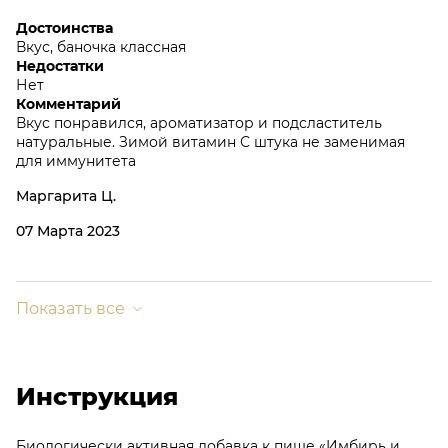
Достоинства
Вкус, баночка классная
Недостатки
Нет
Комментарий
Вкус понравился, ароматизатор и подсластитель
натуральные. Зимой витамин С штука не заменимая
для иммунитета
Маргарита Ц.
07 Марта 2023
Показать все
Понравился вкус лимон с имбирем, мое любимое
сочетание. Дозировка хорошая. Еще на банку обратила
Инструкция
внимание, она стеклянная, красивая
Любовь
Биологически активная добавка к пище «Имбирь и