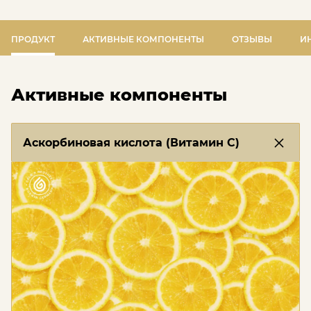
ПРОДУКТ
АКТИВНЫЕ КОМПОНЕНТЫ
ОТЗЫВЫ
И
Активные компоненты
Аскорбиновая кислота (Витамин С)