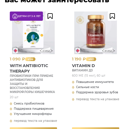
продукта, беременным и кормящим женщинам,
склонность к расстройствам функции кишечника.
Перед применением рекомендуется
проконсультироваться с врачом.
ДЕТЯМ ОТ 3-Х ЛЕТ
Годен:
36 месяцев.
Условия хранения:
1 090 ₽
1 190 ₽
54
60
в сухом, недоступном для детей месте, при
WITH ANTIBIOTIC
VITAMIN D
0
температуре не выше 25
С.
THERAPY
ВИТАМИН Д3
600 МЕ (15 мкг), 60 шт
ПРОБИОТИКИ ПРИ ПРИЕМЕ
АНТИБИОТИКОВ ДЛЯ
Повышение иммунитета
ЗАЩИТЫ И
Свидетельство о государственной регистрации:
Сильные кости
ВОССТАНОВЛЕНИЯ
МИКРОФЛОРЫ КИШЕЧНИКА
Поддержка здоровья зубов
№ RU.77.99.11.003.R.004529.12.21 от 06.12.2021 г.
20 шт
перевод текста на упаковке
Смесь пробиотиков
Поддержка пищеварения
Производитель:
Улучшение микрофлоры
«R-Pharm Germany GmbH», Германия (Heinrich-Mack-
перевод текста на упаковке
Strasse 35, 89257 Illertissen).